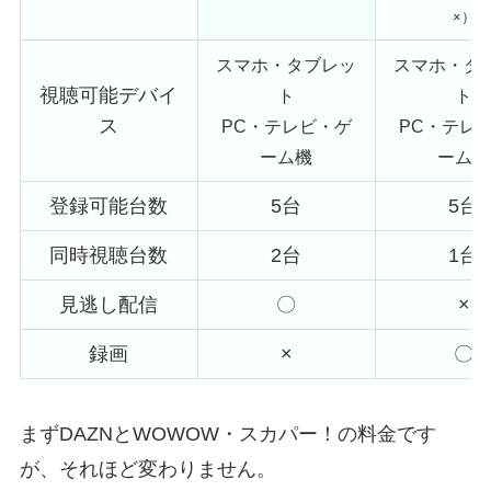
×）
スマホ・タブレッ
スマホ・タ
視聴可能デバイ
ト
ト
ス
PC・テレビ・ゲ
PC・テレ
ーム機
ーム機
登録可能台数
5台
5台
同時視聴台数
2台
1台
見逃し配信
〇
×
録画
×
〇
まずDAZNとWOWOW・スカパー！の料金です
が、それほど変わりません。